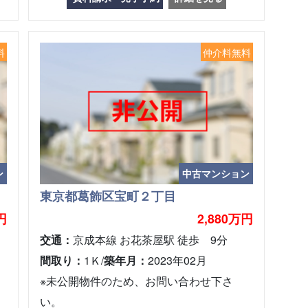
料
仲介料無料
ン
中古マンション
東京都葛飾区宝町２丁目
円
2,880万円
交通：
京成本線 お花茶屋駅 徒歩 9分
間取り：
1Ｋ/
築年月：
2023年02月
※未公開物件のため、お問い合わせ下さ
い。