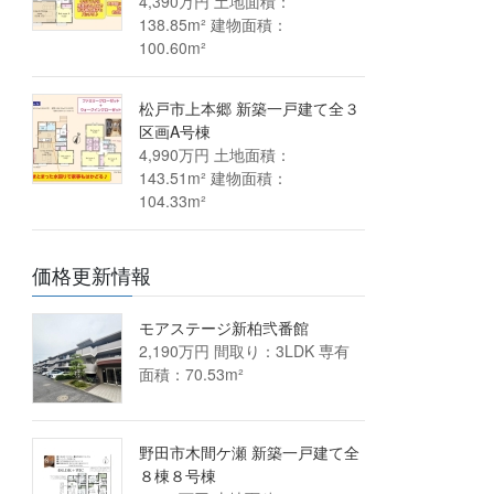
4,390万円 土地面積：
138.85m² 建物面積：
100.60m²
松戸市上本郷 新築一戸建て全３
区画A号棟
4,990万円 土地面積：
143.51m² 建物面積：
104.33m²
価格更新情報
モアステージ新柏弐番館
2,190万円 間取り：3LDK 専有
面積：70.53m²
野田市木間ケ瀬 新築一戸建て全
８棟８号棟