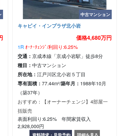
ン
中古マンション
キャピイ・インプラザ北小岩
円
価格4,680万円
1R
ｵｰﾅｰﾁｪﾝｼﾞ/利回り:6.25%
交通：
京成本線「京成小岩駅」徒歩8分
種目：
中古マンション
所在地：
江戸川区北小岩５丁目
専有面積：
77.44m²/
築年月：
1988年10月
（築37年）
おすすめ：【オーナーチェンジ】4部屋一
括販売
表面利回り:6.25% 年間家賃収入
2,928,000円
資料請求・見学予約
詳細を見る