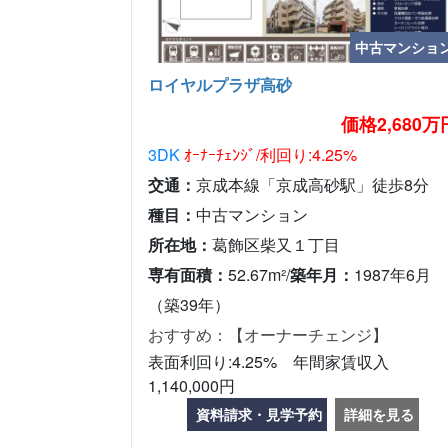
中古マンショ
ロイヤルプラザ高砂
価格2,680万
3DK
ｵｰﾅｰﾁｪﾝｼﾞ/利回り:4.25%
交通：
京成本線「京成高砂駅」徒歩8分
種目：
中古マンション
所在地：
葛飾区柴又１丁目
専有面積：
52.67m²/
築年月：
1987年6月
（築39年）
おすすめ：【オーナーチェンジ】
表面利回り:4.25% 年間家賃収入
1,140,000円
資料請求・見学予約
詳細を見る