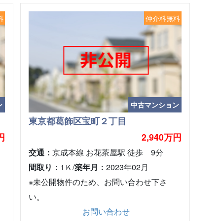
料
仲介料無料
ン
中古マンション
東京都葛飾区宝町２丁目
円
2,940万円
交通：
京成本線 お花茶屋駅 徒歩 9分
間取り：
1Ｋ/
築年月：
2023年02月
※未公開物件のため、お問い合わせ下さ
い。
お問い合わせ