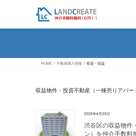
コ
ナ
ン
ビ
テ
ゲ
ン
ー
ツ
シ
へ
ョ
ス
ン
キ
に
ッ
移
HOME
不動産購入情報
投資・収益
プ
動
収益物件・投資不動産（一棟売りアパー
2025年4月23日
渋谷区の収益物件
ン）を仲介手数料