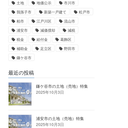
土地
地価公示
市川市
我孫子市
新築一戸建て
松戸市
柏市
江戸川区
流山市
浦安市
減価償却
減税
税金
給付金
葛飾区
補助金
足立区
野田市
鎌ケ谷市
最近の投稿
鎌ケ谷市の土地（売地）特集
2025年10月3日
浦安市の土地（売地）特集
2025年10月3日