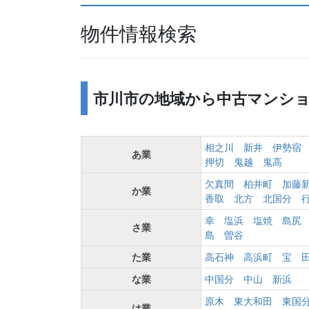
物件情報検索
市川市の地域から中古マンシ
相之川
新井
伊勢宿
あ業
押切
鬼越
鬼高
欠真間
柏井町
加藤
か業
香取
北方
北国分
幸
塩浜
塩焼
島尻
さ業
島
曽谷
た業
高石神
高浜町
宝
な業
中国分
中山
新浜
原木
東大和田
東国
は業