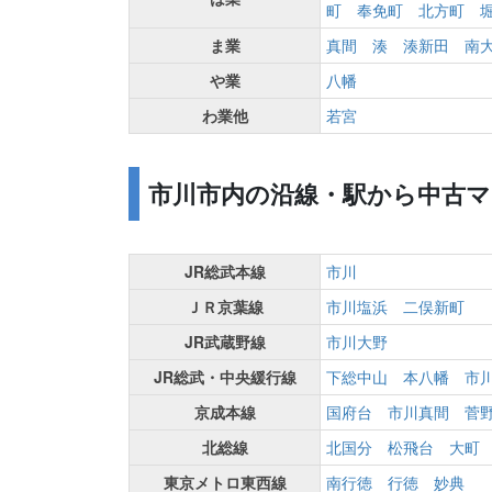
町
奉免町
北方町
ま業
真間
湊
湊新田
南
や業
八幡
わ業他
若宮
市川市内の沿線・駅から中古
JR総武本線
市川
ＪＲ京葉線
市川塩浜
二俣新町
JR武蔵野線
市川大野
JR総武・中央緩行線
下総中山
本八幡
市
京成本線
国府台
市川真間
菅
北総線
北国分
松飛台
大町
東京メトロ東西線
南行徳
行徳
妙典