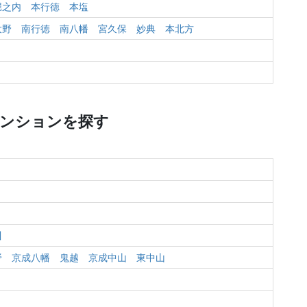
堀之内
本行徳
本塩
大野
南行徳
南八幡
宮久保
妙典
本北方
マンションを探す
川
野
京成八幡
鬼越
京成中山
東中山