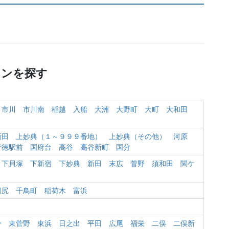
ョンを探す
市川
市川南
稲越
入船
大洲
大野町
大町
大和田
新田
上妙典（１～９９９番地）
上妙典（その他）
河原
行徳駅前
国府台
高谷
高谷新町
国分
下貝塚
下新宿
下妙典
新田
末広
菅野
須和田
関ケ
田尻
千鳥町
稲荷木
富浜
分
東菅野
東浜
日之出
平田
広尾
福栄
二俣
二俣新