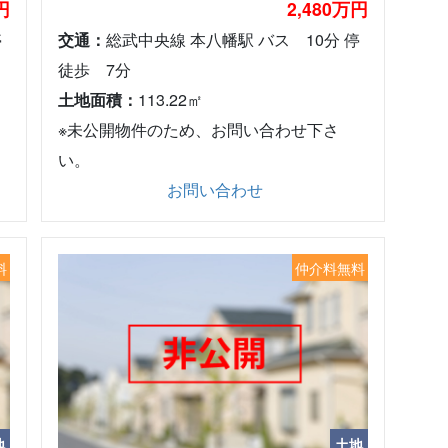
円
2,480万円
停
交通：
総武中央線 本八幡駅 バス 10分 停
徒歩 7分
土地面積：
113.22㎡
※未公開物件のため、お問い合わせ下さ
い。
お問い合わせ
料
仲介料無料
地
土地