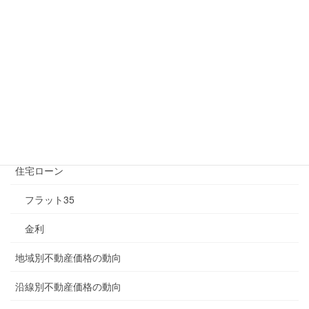
中古一戸建て
土地
投資・収益
新築一戸建て
購入前に知っておきたい情報
住宅ローン
フラット35
金利
地域別不動産価格の動向
沿線別不動産価格の動向