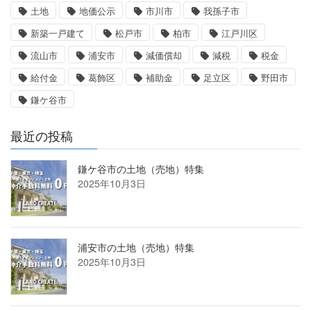
土地
地価公示
市川市
我孫子市
新築一戸建て
松戸市
柏市
江戸川区
流山市
浦安市
減価償却
減税
税金
給付金
葛飾区
補助金
足立区
野田市
鎌ケ谷市
最近の投稿
鎌ケ谷市の土地（売地）特集
2025年10月3日
浦安市の土地（売地）特集
2025年10月3日