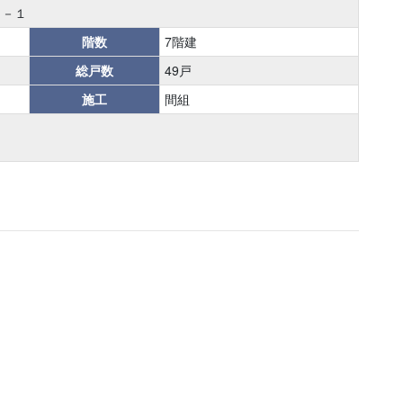
８－１
階数
7階建
総戸数
49戸
施工
間組