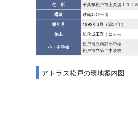
住 所
千葉県松戸市上矢切１０１
構造
鉄筋ｺﾝｸﾘｰﾄ造
築年月
1992年3月（築34年）
施主
旭化成工業｜ニチモ
松戸市立南部小学校
小・中学校
松戸市立第二中学校
アトラス松戸の現地案内図