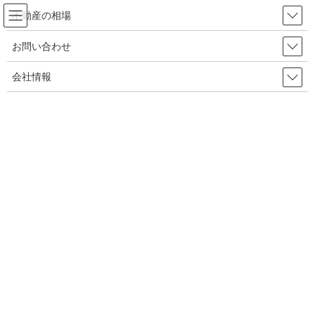
不動産の相場
お問い合わせ
東京都江戸川区の投資不動産（収益
会社情報
マンション・アパート） 購入ガイド
HOME
東京都
東京都江戸川区の投資不動産（収益マンション・アパート） 購入ガイド
東京都江戸川区で投資不動産（収益マンション・アパート）を購
入する方の為に、知っておきたい情報を掲載しております。過去
の取引データを基にした相場や平均価格、人気エリア等の情報
や、住宅ローンの情報、購入時の諸費用について解説しておりま
す。理想のマイホームの購入にお役立てください。
目次
江戸川区の投資不動産（収益マンション・アパート）