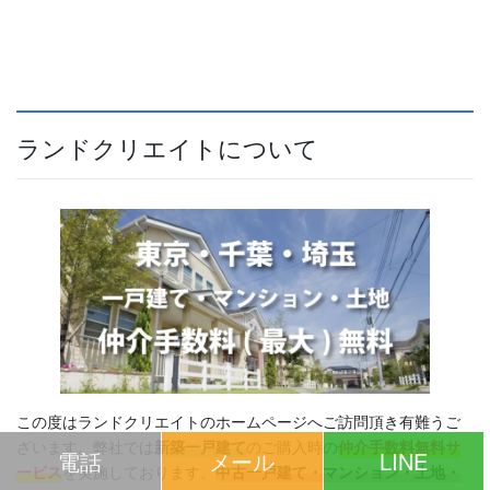
ランドクリエイトについて
この度はランドクリエイトのホームページへご訪問頂き有難うご
ざいます。弊社では
新築一戸建て
のご購入時の
仲介手数料無料サ
電話
メール
LINE
ービス
を実施しております。
中古一戸建て・マンション・土地・