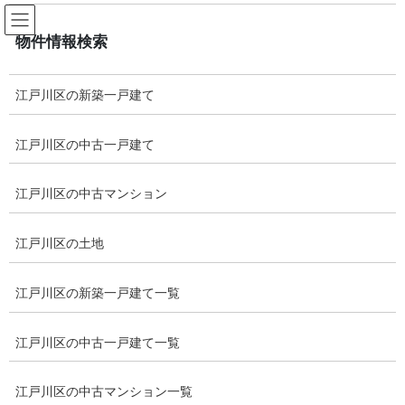
物件情報検索
東京都江戸川区の新築一戸建ての価
江戸川区の新築一戸建て
格相場はいくら？平均取引価格から
相場を解析
江戸川区の中古一戸建て
HOME
新築一戸建ての価格相場
江戸川区の中古マンション
東京都江戸川区の新築一戸建ての価格相場はいくら？平均取引価格から相場を解
析
江戸川区の土地
江戸川区で新築一戸建てのご購入またはご売却をご検討されてい
る方に向けて、新築一戸建ての価格相場を掲載します。江戸川区
江戸川区の新築一戸建て一覧
の実際の売買事例から取引価格帯や平均価格を算出し、相場を解
析します。不動産の売却・購入の際の参考資料にお役立て下さ
江戸川区の中古一戸建て一覧
い。また、弊社では不動産購入時の
仲介手数料無料サービス
を行
っております。併せてご利用ください。
江戸川区の中古マンション一覧